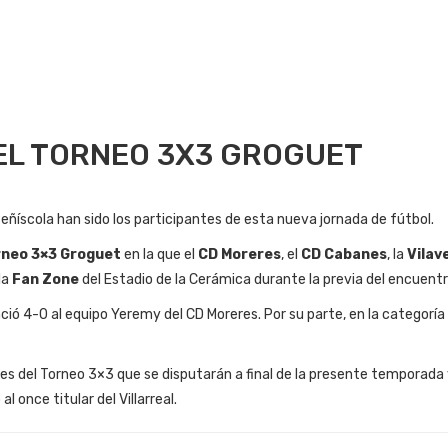
L TORNEO 3X3 GROGUET
Peñíscola han sido los participantes de esta nueva jornada de fútbol.
rneo 3×3 Groguet
en la que el
CD Moreres
, el
CD Cabanes
, la
Vilav
la
Fan Zone
del
Estadio de la Cerámica durante la previa del encuentr
ió 4-0 al equipo Yeremy del CD Moreres. Por su parte, en la categoría 
ales del Torneo 3×3 que se disputarán a final de la presente temporada
l once titular del Villarreal.