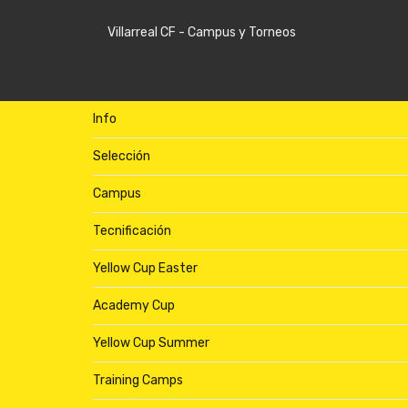
Info
Selección
Campus
Tecnificación
Yellow Cup Easter
Academy Cup
Yellow Cup Summer
Training Camps