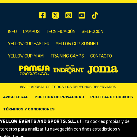
INFO
CAMPUS
TECNIFICACIÓN
SELECCIÓN
YELLOW CUP EASTER
YELLOW CUP SUMMER
YELLOW CUP MIAMI
TRAINING CAMPS
CONTACTO
©VILLARREAL CF. TODOS LOS DERECHOS RESERVADOS.
AVISO LEGAL
POLITICA DE PRIVACIDAD
POLITICA DE COOKIES
TÉRMINOS Y CONDICIONES
YELLOW EVENTS AND SPORTS, S.L.
utiliza cookies propias y de
terceros para analizar tu navegación con fines estadísticos y
publicitarios.