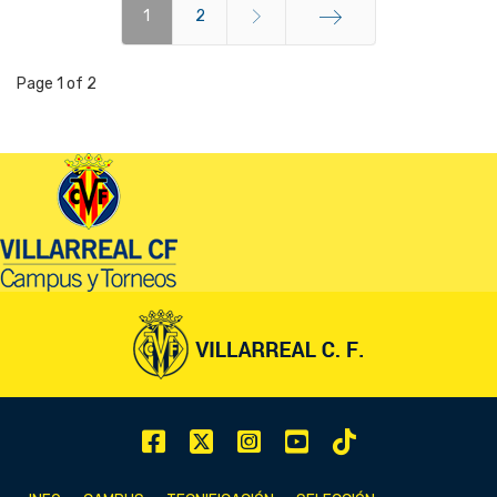
1
2
End
Page 1 of 2