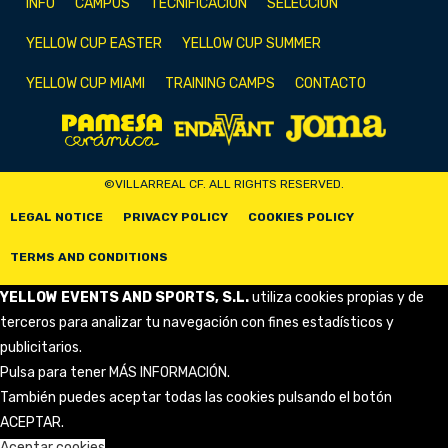
INFO
CAMPUS
TECNIFICACIÓN
SELECCIÓN
YELLOW CUP EASTER
YELLOW CUP SUMMER
YELLOW CUP MIAMI
TRAINING CAMPS
CONTACTO
©VILLARREAL CF. ALL RIGHTS RESERVED.
LEGAL NOTICE
PRIVACY POLICY
COOKIES POLICY
TERMS AND CONDITIONS
YELLOW EVENTS AND SPORTS, S.L.
utiliza cookies propias y de
terceros para analizar tu navegación con fines estadísticos y
publicitarios.
Pulsa para tener
MÁS INFORMACIÓN
.
También puedes aceptar todas las cookies pulsando el botón
ACEPTAR.
Aceptar cookies