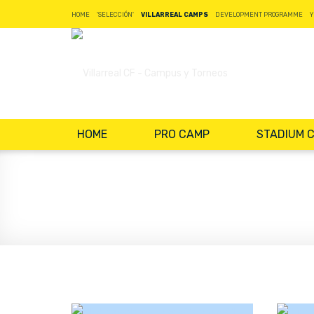
HOME
'SELECCIÓN'
VILLARREAL CAMPS
DEVELOPMENT PROGRAMME
Y
HOME
PRO CAMP
STADIUM 