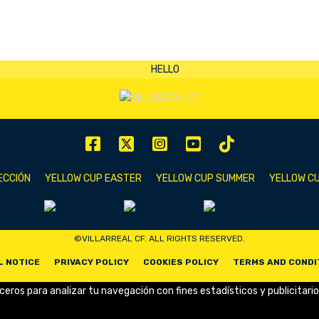
End
ECCIÓN
YELLOW CUP EASTER
YELLOW CUP SUMMER
YELLOW CU
©VILLARREAL CF. ALL RIGHTS RESERVED.
L NOTICE
PRIVACY POLICY
COOKIES POLICY
TERMS AND CONDI
rceros para analizar tu navegación con fines estadísticos y publicitario