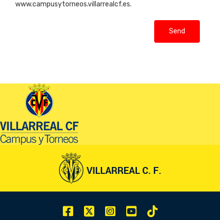
www.campusytorneos.villarrealcf.es.
Send