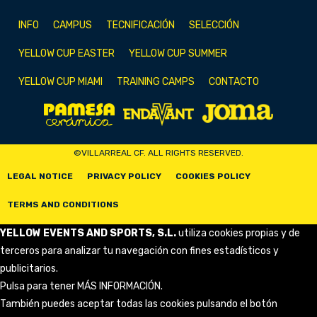
INFO
CAMPUS
TECNIFICACIÓN
SELECCIÓN
YELLOW CUP EASTER
YELLOW CUP SUMMER
YELLOW CUP MIAMI
TRAINING CAMPS
CONTACTO
©VILLARREAL CF. ALL RIGHTS RESERVED.
LEGAL NOTICE
PRIVACY POLICY
COOKIES POLICY
TERMS AND CONDITIONS
YELLOW EVENTS AND SPORTS, S.L.
utiliza cookies propias y de
terceros para analizar tu navegación con fines estadísticos y
publicitarios.
Pulsa para tener
MÁS INFORMACIÓN
.
También puedes aceptar todas las cookies pulsando el botón