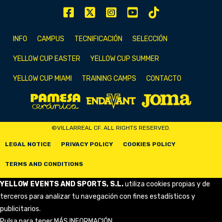
INFO
CAMPUS
TECNIFICACIÓN
SELECCIÓN
YELLOW CUP EASTER
YELLOW CUP SUMMER
YELLOW CUP MIAMI
TRAINING CAMPS
CONTACTO
©VILLARREAL CF. ALL RIGHTS RESERVED.
LEGAL NOTICE
PRIVACY POLICY
COOKIES POLICY
TERMS AND CONDITIONS
YELLOW EVENTS AND SPORTS, S.L.
utiliza cookies propias y de
terceros para analizar tu navegación con fines estadísticos y
publicitarios.
Pulsa para tener
MÁS INFORMACIÓN
.