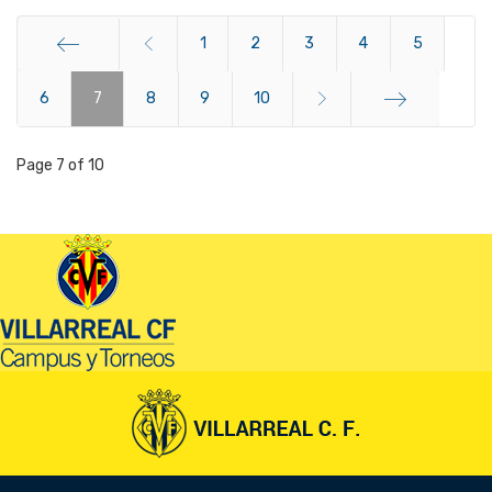
1
2
3
4
5
6
Start
7
8
9
10
End
Page 7 of 10