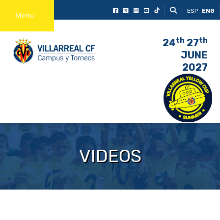
ESP
ENG
Menu
th
th
24
27
JUNE
2027
VIDEOS