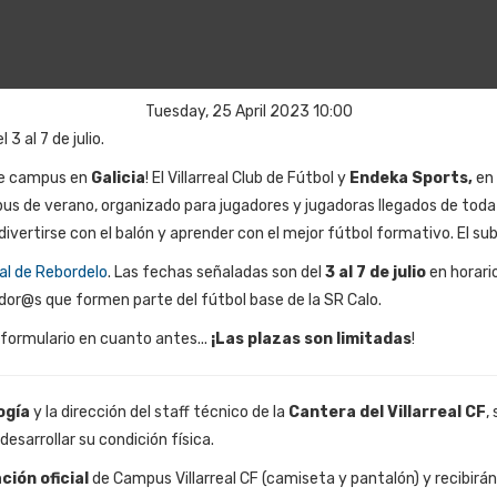
Tuesday, 25 April 2023 10:00
3 al 7 de julio
.
de campus en
Galicia
! El Villarreal Club de Fútbol y
Endeka Sports,
en 
mpus de verano,
organizado para jugadores y jugadoras llegados de tod
ivertirse con el balón y aprender con el mejor fútbol formativo. El su
al de Rebordelo
. Las fechas señaladas son del
3 al 7 de julio
en horari
ador@s que formen parte del fútbol base de la SR Calo.
l formulario en cuanto antes...
¡Las plazas
son limitadas
!
ogía
y la dirección del staff técnico de la
Cantera del Villarreal CF
,
esarrollar su condición física.
ción oficial
de Campus Villarreal CF (camiseta y pantalón) y recibirá