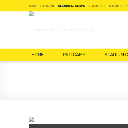
HOME
'SELECCIÓN'
VILLARREAL CAMPS
DEVELOPMENT PROGRAMME
Y
HOME
PRO CAMP
STADIUM 