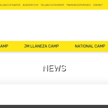
ELLOW CUP EASTER
ACADEMY CUP
YELLOW CUP SUMMER
TRAINING EXPERIENCE
CONTACT
CAMP
JM LLANEZA CAMP
NATIONAL CAMP
NEWS