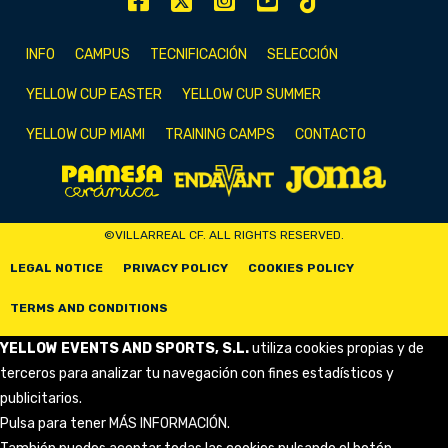
INFO
CAMPUS
TECNIFICACIÓN
SELECCIÓN
YELLOW CUP EASTER
YELLOW CUP SUMMER
YELLOW CUP MIAMI
TRAINING CAMPS
CONTACTO
©VILLARREAL CF. ALL RIGHTS RESERVED.
LEGAL NOTICE
PRIVACY POLICY
COOKIES POLICY
TERMS AND CONDITIONS
YELLOW EVENTS AND SPORTS, S.L.
utiliza cookies propias y de
terceros para analizar tu navegación con fines estadísticos y
publicitarios.
Pulsa para tener
MÁS INFORMACIÓN
.