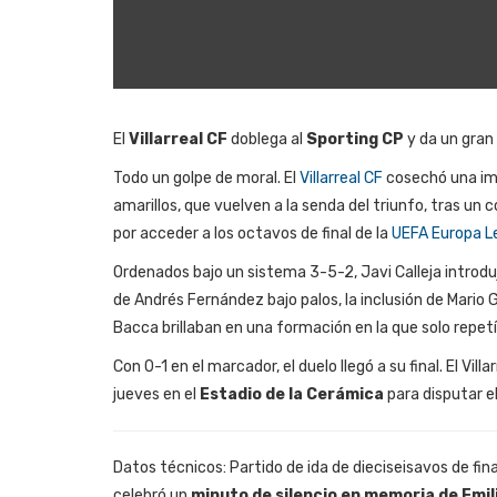
El
Villarreal CF
doblega al
Sporting CP
y da un gran 
Todo un golpe de moral. El
Villarreal CF
cosechó una imp
amarillos, que vuelven a la senda del triunfo, tras un
por acceder a los octavos de final de la
UEFA Europa L
Ordenados bajo un sistema 3-5-2, Javi Calleja introd
de Andrés Fernández bajo palos, la inclusión de Mario
Bacca brillaban en una formación en la que solo repetí
Con 0-1 en el marcador, el duelo llegó a su final. El Vil
jueves en el
Estadio de la Cerámica
para disputar el
Datos técnicos: Partido de ida de dieciseisavos de fi
celebró un
minuto de silencio en memoria de Emil