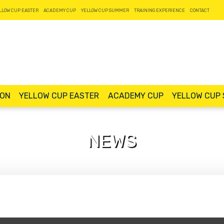
LLOW CUP EASTER
ACADEMY CUP
YELLOW CUP SUMMER
TRAINING EXPERIENCE
CONTACT
ION
YELLOW CUP EASTER
ACADEMY CUP
YELLOW CUP
NEWS