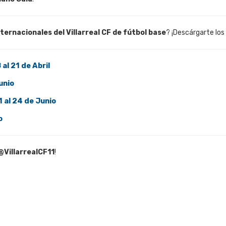
ternacionales del Villarreal CF de
fútbol base
? ¡Descárgarte los
 al 21 de Abril
Junio
1 al 24 de Junio
o
@VillarrealCF11
!