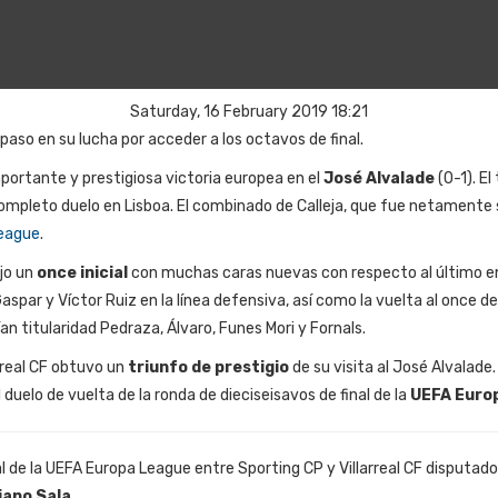
Saturday, 16 February 2019 18:21
paso en su lucha por acceder a los octavos de final.
ortante y prestigiosa victoria europea en el
José Alvalade
(0-1). El
 completo duelo en Lisboa. El combinado de Calleja, que fue netamente 
eague
.
ujo un
once inicial
con muchas caras nuevas con respecto al último encu
 Gaspar y Víctor Ruiz en la línea defensiva, así como la vuelta al onc
an titularidad Pedraza, Álvaro, Funes Mori y Fornals.
larreal CF obtuvo un
triunfo de prestigio
de su visita al José Alvalade
 duelo de vuelta de la ronda de dieciseisavos de final de la
UEFA Euro
nal de la UEFA Europa League entre Sporting CP y Villarreal CF disputa
iano Sala
.