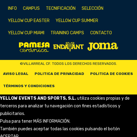
INFO
CAMPUS
TECNIFICACIÓN
SELECCIÓN
YELLOW CUP EASTER
YELLOW CUP SUMMER
YELLOW CUP MIAMI
TRAINING CAMPS
CONTACTO
©VILLARREAL CF. TODOS LOS DERECHOS RESERVADOS.
AVISO LEGAL
POLITICA DE PRIVACIDAD
POLITICA DE COOKIES
TÉRMINOS Y CONDICIONES
YELLOW EVENTS AND SPORTS, S.L.
utiliza cookies propias y de
terceros para analizar tu navegación con fines estadísticos y
publicitarios.
Pulsa para tener
MÁS INFORMACIÓN
.
También puedes aceptar todas las cookies pulsando el botón
ACEPTAR.