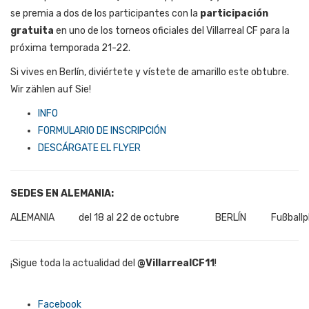
se premia a dos de los participantes con la
participación
gratuita
en uno de los torneos oficiales del Villarreal CF para la
próxima temporada 21-22.
Si vives en Berlín, diviértete y vístete de amarillo este obtubre.
Wir zählen auf Sie!
INFO
FORMULARIO DE INSCRIPCIÓN
DESCÁRGATE EL FLYER
SEDES EN ALEMANIA:
ALEMANIA
del 18 al 22 de octubre
BERLÍN
Fußball
¡Sigue toda la actualidad del
@VillarrealCF11
!
Facebook