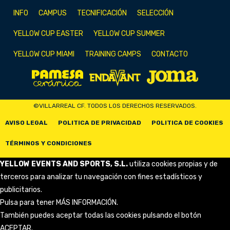
INFO
CAMPUS
TECNIFICACIÓN
SELECCIÓN
YELLOW CUP EASTER
YELLOW CUP SUMMER
YELLOW CUP MIAMI
TRAINING CAMPS
CONTACTO
©VILLARREAL CF. TODOS LOS DERECHOS RESERVADOS.
AVISO LEGAL
POLITICA DE PRIVACIDAD
POLITICA DE COOKIES
TÉRMINOS Y CONDICIONES
YELLOW EVENTS AND SPORTS, S.L.
utiliza cookies propias y de
terceros para analizar tu navegación con fines estadísticos y
publicitarios.
Pulsa para tener
MÁS INFORMACIÓN
.
También puedes aceptar todas las cookies pulsando el botón
ACEPTAR.