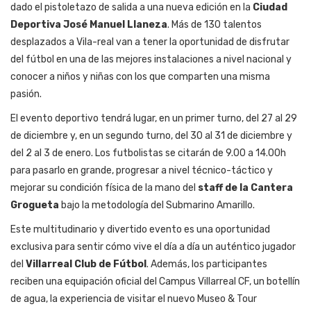
dado
el pistoletazo de salida a una nueva edición en la
Ciudad
Deportiva José Manuel Llaneza
. Más de 130
talentos
desplazados a Vila-real van a tener la oportunidad de disfrutar
del fútbol en una de las mejores instalaciones a nivel nacional
y
conocer a
niños y niñas
con los que
comparten
una misma
pasión
.
El evento deportivo
tendrá lugar
, en un primer turno,
del
27 al 29
de diciembre
y
,
en
un segundo turno
,
del 30 al 31 de diciembre y
del 2
al
3 de enero
.
Los futbolistas
se citarán de 9
.00
a 14
.00
h
para pasarlo en grande
,
progresar a nivel técnico-táctico y
mejorar su condición física
de la mano del
staff de la
C
antera
G
rogueta
bajo la metodología del Submarino Amarillo
.
Este multitudinario y divertido evento
es una oportunidad
exclusiva para sentir cómo vive el día a día un auténtico jugador
del
Villarreal Club de Fútbol
.
Además, l
os participantes
recib
en
una
e
quipación
oficial del Campus Villarreal CF, un botellín
de agua, la experiencia de visitar el nuevo Museo & Tour