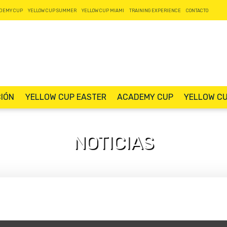
DEMY CUP
YELLOW CUP SUMMER
YELLOW CUP MIAMI
TRAINING EXPERIENCE
CONTACTO
CIÓN
YELLOW CUP EASTER
ACADEMY CUP
YELLOW C
NOTICIAS