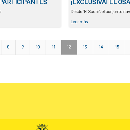
PARTICIPANTES
¡EXCLUSIVA! EL O
e
Desde 'El Sadar', el conjunto na
Leer más ...
8
9
10
11
12
13
14
15