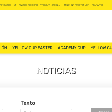
DEMY CUP
YELLOW CUP SUMMER
YELLOW CUP MIAMI
TRAINING EXPERIENCE
CONTACTO
CIÓN
YELLOW CUP EASTER
ACADEMY CUP
YELLOW C
NOTICIAS
Texto