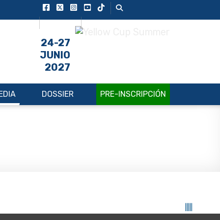
ESP
ENG
24-27
JUNIO
2027
EDIA
DOSSIER
PRE-INSCRIPCIÓN