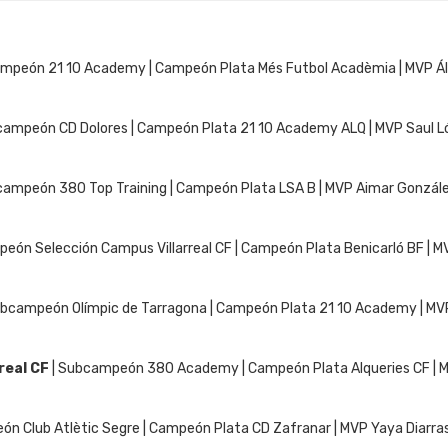
mpeón 21 10 Academy | Campeón Plata Més Futbol Acadèmia | MVP Álva
campeón CD Dolores | Campeón Plata 21 10 Academy ALQ | MVP Saul Lópe
campeón 380 Top Training | Campeón Plata LSA B | MVP Aimar González
eón Selección Campus Villarreal CF | Campeón Plata Benicarló BF | MVP
ubcampeón Olímpic de Tarragona | Campeón Plata 21 10 Academy | MVP L
real CF
| Subcampeón 380 Academy | Campeón Plata Alqueries CF | MV
n Club Atlètic Segre | Campeón Plata CD Zafranar | MVP Yaya Diarrass