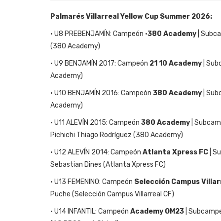
Palmarés Villarreal Yellow Cup Summer 2026:
• U8 PREBENJAMÍN: Campeón ·
380 Academy
| Subca
(380 Academy)
• U9 BENJAMÍN 2017: Campeón
21 10 Academy
| Sub
Academy)
• U10 BENJAMÍN 2016: Campeón
380 Academy
| Sub
Academy)
• U11 ALEVÍN 2015: Campeón
380 Academy
| Subcamp
Pichichi Thiago Rodríguez (380 Academy)
• U12 ALEVÍN 2014: Campeón
Atlanta Xpress FC
| S
Sebastian Dines (Atlanta Xpress FC)
• U13 FEMENINO: Campeón
Selección Campus Villar
Puche (Selección Campus Villarreal CF)
• U14 INFANTIL: Campeón
Academy OM23
| Subcampeó