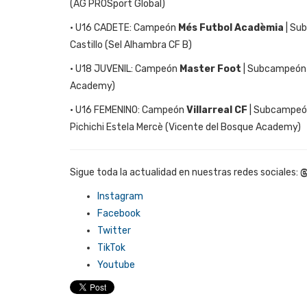
(AG PROSport Global)
• U16 CADETE: Campeón
Més Futbol Acadèmia
| Su
Castillo (Sel Alhambra CF B)
• U18 JUVENIL: Campeón
Master Foot
| Subcampeón R
Academy)
• U16 FEMENINO: Campeón
Villarreal CF
| Subcampeón 
Pichichi Estela Mercè (Vicente del Bosque Academy)
Sigue toda la actualidad en nuestras redes sociales:
@
Instagram
Facebook
Twitter
TikTok
Youtube