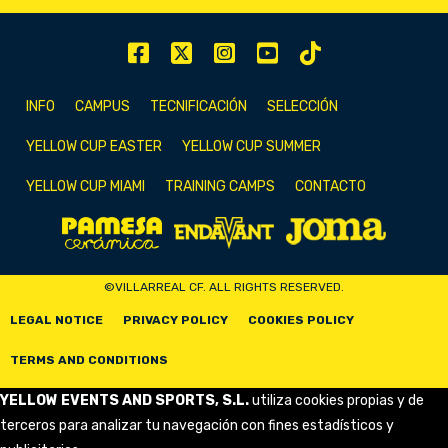
INFO
CAMPUS
TECNIFICACIÓN
SELECCIÓN
YELLOW CUP EASTER
YELLOW CUP SUMMER
YELLOW CUP MIAMI
TRAINING CAMPS
CONTACTO
©VILLARREAL CF. ALL RIGHTS RESERVED.
LEGAL NOTICE
PRIVACY POLICY
COOKIES POLICY
TERMS AND CONDITIONS
YELLOW EVENTS AND SPORTS, S.L.
utiliza cookies propias y de
terceros para analizar tu navegación con fines estadísticos y