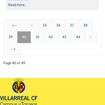
Read more...
35
36
37
38
39
Start
40
41
42
43
44
End
Page 40 of 49