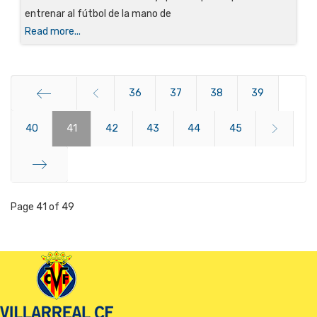
entrenar al fútbol de la mano de
Read more...
36
37
38
39
40
Start
41
42
43
44
45
End
Page 41 of 49