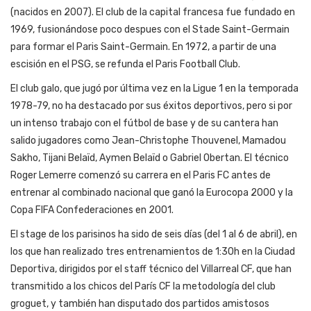
(nacidos en 2007). El club de la capital francesa fue fundado en
1969, fusionándose poco despues con el Stade Saint-Germain
para formar el Paris Saint-Germain. En 1972, a partir de una
escisión en el PSG, se refunda el Paris Football Club.
El club galo, que jugó por última vez en la Ligue 1 en la temporada
1978-79, no ha destacado por sus éxitos deportivos, pero si por
un intenso trabajo con el fútbol de base y de su cantera han
salido jugadores como Jean-Christophe Thouvenel, Mamadou
Sakho, Tijani Belaïd, Aymen Belaïd o Gabriel Obertan. El técnico
Roger Lemerre comenzó su carrera en el Paris FC antes de
entrenar al combinado nacional que ganó la Eurocopa 2000 y la
Copa FIFA Confederaciones en 2001.
El stage de los parisinos ha sido de seis días (del 1 al 6 de abril), en
los que han realizado tres entrenamientos de 1:30h en la Ciudad
Deportiva, dirigidos por el staff técnico del Villarreal CF, que han
transmitido a los chicos del París CF la metodología del club
groguet, y también han disputado dos partidos amistosos