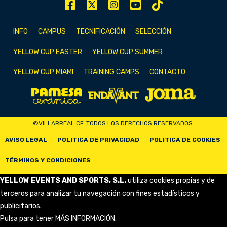
INFO
CAMPUS
TECNIFICACIÓN
SELECCIÓN
YELLOW CUP EASTER
YELLOW CUP SUMMER
YELLOW CUP MIAMI
TRAINING CAMPS
CONTACTO
©VILLARREAL CF. TODOS LOS DERECHOS RESERVADOS.
AVISO LEGAL
POLITICA DE PRIVACIDAD
POLITICA DE COOKIES
TÉRMINOS Y CONDICIONES
YELLOW EVENTS AND SPORTS, S.L.
utiliza cookies propias y de
terceros para analizar tu navegación con fines estadísticos y
publicitarios.
Pulsa para tener
MÁS INFORMACIÓN
.