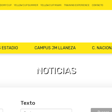
DEMY CUP
YELLOW CUP SUMMER
YELLOW CUP MIAMI
TRAINING EXPERIENCE
CONTACTO
 ESTADIO
CAMPUS JM LLANEZA
C. NACIO
NOTICIAS
Texto