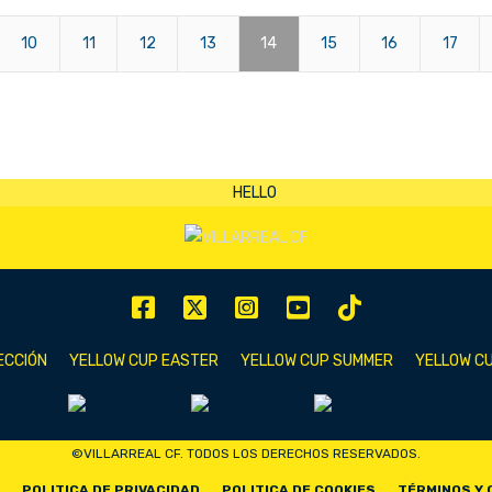
10
11
12
13
14
15
16
17
ECCIÓN
YELLOW CUP EASTER
YELLOW CUP SUMMER
YELLOW CU
©VILLARREAL CF. TODOS LOS DERECHOS RESERVADOS.
POLITICA DE PRIVACIDAD
POLITICA DE COOKIES
TÉRMINOS Y 