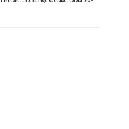
stán hechos ante los mejores equipos del planeta y