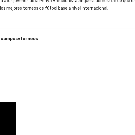
oca a los jóvenes de la Penya Barcelonista Anguera demostrar de qué e
 los mejores torneos de fútbol base a nivel internacional.
campusvtorneos