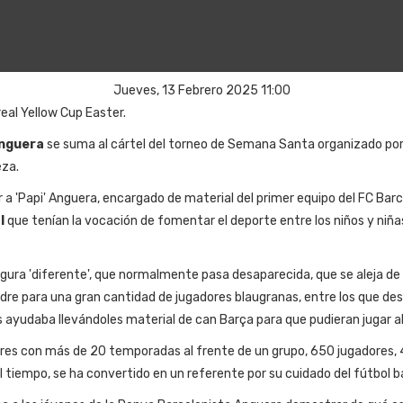
Jueves, 13 Febrero 2025 11:00
real Yellow Cup Easter.
nguera
se suma al cártel del torneo de Semana Santa organizado por
eza.
r a 'Papi' Anguera, encargado de material del primer equipo del FC Ba
l
que tenían la vocación de fomentar el deporte entre los niños y niña
igura 'diferente', que normalmente pasa desaparecida, que se aleja d
dre para una gran cantidad de jugadores blaugranas, entre los que des
s ayudaba llevándoles material de can Barça para que pudieran jugar al
ores con más de 20 temporadas al frente de un grupo, 650 jugadores, 
l tiempo, se ha convertido en un referente por su cuidado del fútbol b