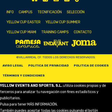
INFO
CAMPUS
TECNIFICACIÓN
SELECCIÓN
YELLOW CUP EASTER
YELLOW CUP SUMMER
YELLOW CUP MIAMI
TRAINING CAMPS
CONTACTO
©VILLARREAL CF. TODOS LOS DERECHOS RESERVADOS.
AVISO LEGAL
POLITICA DE PRIVACIDAD
POLITICA DE COOKIES
TÉRMINOS Y CONDICIONES
YELLOW EVENTS AND SPORTS, S.L.
utiliza cookies propias y de
terceros para analizar tu navegación con fines estadísticos y
publicitarios.
Pulsa para tener
MÁS INFORMACIÓN
.
También puedes aceptar todas las cookies pulsando el botón