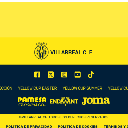
ECCIÓN
YELLOW CUP EASTER
YELLOW CUP SUMMER
YELLOW CU
©VILLARREAL CF. TODOS LOS DERECHOS RESERVADOS.
POLITICA DE PRIVACIDAD
POLITICA DE COOKIES
TÉRMINOS Y 