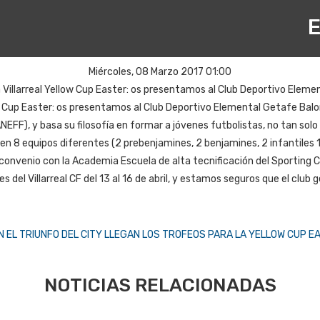
E
Miércoles, 08 Marzo 2017 01:00
 Villarreal Yellow Cup Easter: os presentamos al Club Deportivo Eleme
w Cup Easter: os presentamos al Club Deportivo Elemental Getafe Balomp
FF), y basa su filosofía en formar a jóvenes futbolistas, no tan solo 
en 8 equipos diferentes (2 prebenjamines, 2 benjamines, 2 infantiles 1
nvenio con la Academia Escuela de alta tecnificación del Sporting C
s del Villarreal CF del 13 al 16 de abril, y estamos seguros que el clu
N EL TRIUNFO DEL CITY
LLEGAN LOS TROFEOS PARA LA YELLOW CUP E
NOTICIAS RELACIONADAS