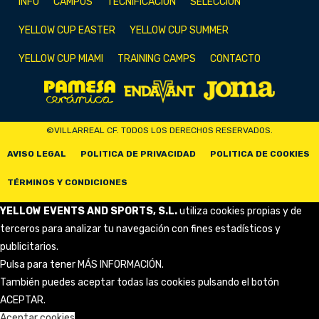
INFO
CAMPUS
TECNIFICACIÓN
SELECCIÓN
YELLOW CUP EASTER
YELLOW CUP SUMMER
YELLOW CUP MIAMI
TRAINING CAMPS
CONTACTO
©VILLARREAL CF. TODOS LOS DERECHOS RESERVADOS.
AVISO LEGAL
POLITICA DE PRIVACIDAD
POLITICA DE COOKIES
TÉRMINOS Y CONDICIONES
YELLOW EVENTS AND SPORTS, S.L.
utiliza cookies propias y de
terceros para analizar tu navegación con fines estadísticos y
publicitarios.
Pulsa para tener
MÁS INFORMACIÓN
.
También puedes aceptar todas las cookies pulsando el botón
ACEPTAR.
Aceptar cookies