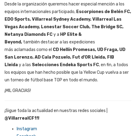
Desde la organización queremos hacer especial mención a los
equipos internacionales participado,
Escorpiones de Belén FC,
EDO Sports, Villarreal Sydney Academy, Villarreal Las
Vegas Academy, Lonestar Soccer Club, The Bridge SC,
Netanya Diamonds FC
y a
HP Elite &
Beyond,
también destacar a las expediciones
más aclamadas como el
CD Hellín Promesas, UD Fraga, UD
San Lorenzo, AD Cala Pozuelo, Fut d'OR Lleida, FIB
Lleida
y a las
Selecciones Endeka Sports FC
, en fin, a todos
los equipos
que han hecho posible que la Yellow Cup vuelva a ser
un torneo de fútbol base TOP en todo el mundo
.
¡MIL GRACIAS!
¡Sigue toda la actualidad en nuestras redes sociales |
@VillarrealCF11
!
Instagram