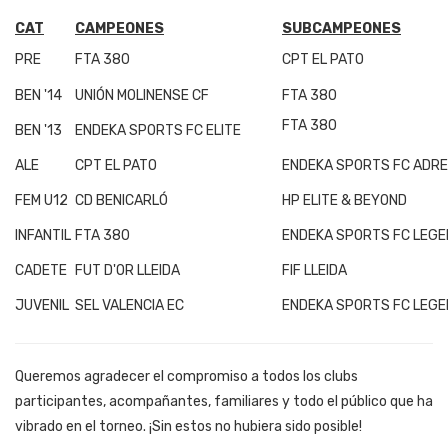
CAT
CAMPEONES
SUBCAMPEONES
PRE
FTA 380
CPT EL PATO
BEN '14
UNIÓN MOLINENSE CF
FTA 380
FTA 380
BEN '13
ENDEKA SPORTS FC ELITE
ALE
CPT EL PATO
ENDEKA SPORTS FC ADR
FEM U12
CD BENICARLÓ
HP ELITE & BEYOND
INFANTIL
FTA 380
ENDEKA SPORTS FC LEG
CADETE
FUT D'OR LLEIDA
FIF LLEIDA
JUVENIL
SEL VALENCIA EC
ENDEKA SPORTS FC LEG
Queremos agradecer el compromiso a todos los clubs
participantes, acompañantes, familiares y todo el público que ha
vibrado en el torneo. ¡Sin estos no hubiera sido posible!