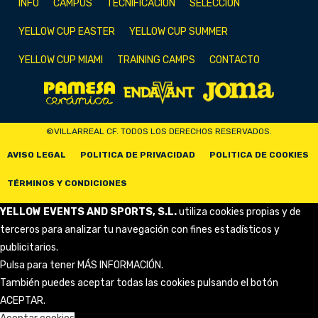
INFO
CAMPUS
TECNIFICACIÓN
SELECCIÓN
YELLOW CUP EASTER
YELLOW CUP SUMMER
YELLOW CUP MIAMI
TRAINING CAMPS
CONTACTO
©VILLARREAL CF. TODOS LOS DERECHOS RESERVADOS.
AVISO LEGAL
POLITICA DE PRIVACIDAD
POLITICA DE COOKIES
TÉRMINOS Y CONDICIONES
YELLOW EVENTS AND SPORTS, S.L.
utiliza cookies propias y de
terceros para analizar tu navegación con fines estadísticos y
publicitarios.
Pulsa para tener
MÁS INFORMACIÓN
.
También puedes aceptar todas las cookies pulsando el botón
ACEPTAR.