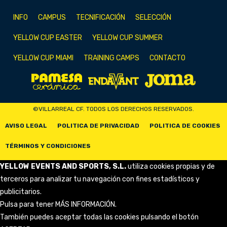
INFO
CAMPUS
TECNIFICACIÓN
SELECCIÓN
YELLOW CUP EASTER
YELLOW CUP SUMMER
YELLOW CUP MIAMI
TRAINING CAMPS
CONTACTO
©VILLARREAL CF. TODOS LOS DERECHOS RESERVADOS.
AVISO LEGAL
POLITICA DE PRIVACIDAD
POLITICA DE COOKIES
TÉRMINOS Y CONDICIONES
YELLOW EVENTS AND SPORTS, S.L.
utiliza cookies propias y de
terceros para analizar tu navegación con fines estadísticos y
publicitarios.
Pulsa para tener
MÁS INFORMACIÓN
.
También puedes aceptar todas las cookies pulsando el botón