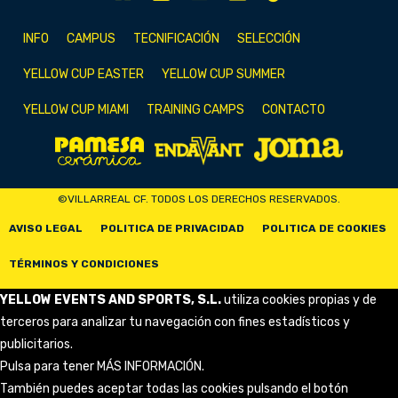
INFO
CAMPUS
TECNIFICACIÓN
SELECCIÓN
YELLOW CUP EASTER
YELLOW CUP SUMMER
YELLOW CUP MIAMI
TRAINING CAMPS
CONTACTO
©VILLARREAL CF. TODOS LOS DERECHOS RESERVADOS.
AVISO LEGAL
POLITICA DE PRIVACIDAD
POLITICA DE COOKIES
TÉRMINOS Y CONDICIONES
YELLOW EVENTS AND SPORTS, S.L.
utiliza cookies propias y de
terceros para analizar tu navegación con fines estadísticos y
publicitarios.
Pulsa para tener
MÁS INFORMACIÓN
.
También puedes aceptar todas las cookies pulsando el botón