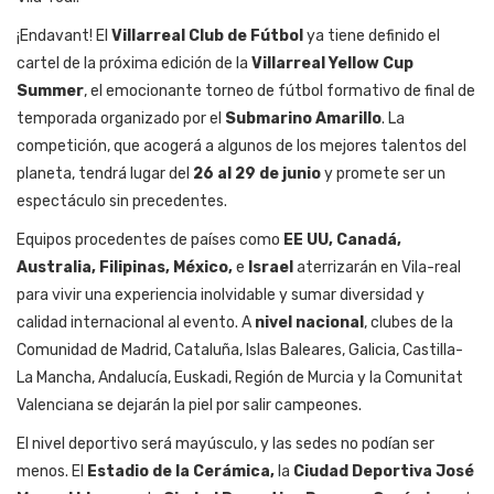
¡Endavant! El
Villarreal Club de Fútbol
ya tiene definido el
cartel de la próxima edición de la
Villarreal Yellow Cup
Summer
, el emocionante torneo de fútbol formativo de final de
temporada organizado por el
Submarino Amarillo
. La
competición, que acogerá a algunos de los mejores talentos del
planeta, tendrá lugar del
26 al 29 de junio
y promete ser un
espectáculo sin precedentes.
Equipos procedentes de países como
EE UU, Canadá,
Australia, Filipinas, México,
e
Israel
aterrizarán en Vila-real
para vivir una experiencia inolvidable y sumar diversidad y
calidad internacional al evento. A
nivel nacional
, clubes de la
Comunidad de Madrid, Cataluña, Islas Baleares, Galicia, Castilla-
La Mancha, Andalucía, Euskadi, Región de Murcia y la Comunitat
Valenciana se dejarán la piel por salir campeones.
El nivel deportivo será mayúsculo, y las sedes no podían ser
menos. El
Estadio de la Cerámica,
la
Ciudad Deportiva José