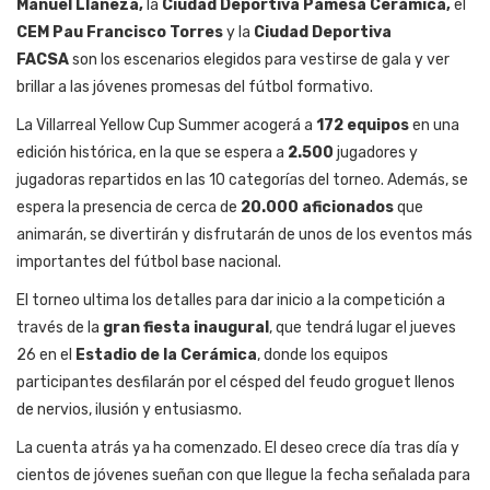
Manuel Llaneza,
la
Ciudad Deportiva Pamesa Cerámica,
el
CEM Pau Francisco Torres
y la
Ciudad Deportiva
FACSA
son los escenarios elegidos para vestirse de gala y ver
brillar a las jóvenes promesas del fútbol formativo.
La Villarreal Yellow Cup Summer acogerá a
172 equipos
en una
edición histórica, en la que se espera a
2.500
jugadores y
jugadoras repartidos en las 10 categorías del torneo. Además, se
espera la presencia de cerca de
20.000 aficionados
que
animarán, se divertirán y disfrutarán de unos de los eventos más
importantes del fútbol base nacional.
El torneo ultima los detalles para dar inicio a la competición a
través de la
gran fiesta inaugural
, que tendrá lugar el jueves
26 en el
Estadio de la Cerámica
, donde los equipos
participantes desfilarán por el césped del feudo groguet llenos
de nervios, ilusión y entusiasmo.
La cuenta atrás ya ha comenzado. El deseo crece día tras día y
cientos de jóvenes sueñan con que llegue la fecha señalada para