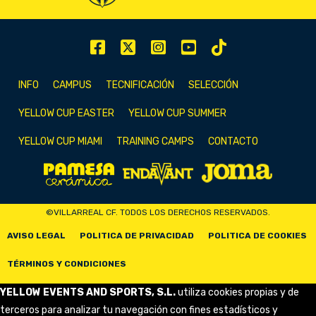
INFO
CAMPUS
TECNIFICACIÓN
SELECCIÓN
YELLOW CUP EASTER
YELLOW CUP SUMMER
YELLOW CUP MIAMI
TRAINING CAMPS
CONTACTO
©VILLARREAL CF. TODOS LOS DERECHOS RESERVADOS.
AVISO LEGAL
POLITICA DE PRIVACIDAD
POLITICA DE COOKIES
TÉRMINOS Y CONDICIONES
YELLOW EVENTS AND SPORTS, S.L.
utiliza cookies propias y de
terceros para analizar tu navegación con fines estadísticos y