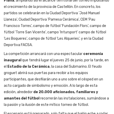
Plana
, ampliando así el alcance territorial del torneo impulsando
el crecimiento de la provincia de Castellón. En concreto, los
partidos se celebrarán en la Ciudad Deportiva 'José Manuel
Llaneza', Ciudad Deportiva 'Pamesa Cerámica', CEM 'Pau
Francisco Torres', campo de fútbol 'Fundación Flors',
campo de
fútbol
'Torre San Vicente', campo 'Intursport'
campo de fútbol
'Les Boqueres',
campo de fútbol
'Les Alqueries', y en la Ciudad
Deportiva FACSA.
La competición arrancará con una espectacular
ceremonia
inaugural
que tendrá lugar el jueves 25 de junio, por la tarde, en
el
Estadio de la Cerámica
, la casa del Submarino. El feudo
groguet abrirá sus puertas para recibir a los equipos
participantes, que desfilarán uno a uno sobre el césped en un
acto cargado de simbolismo y emoción. A lo largo de esta
edición, alrededor
de 20.000 aficionados, familiares y
amantes del fútbol
recorrerán las instalaciones, sumándose a
la pasión y la ilusión de este mítico torneo de fútbol.
El escenario está preparado, solo falta que el balón eche a rodar