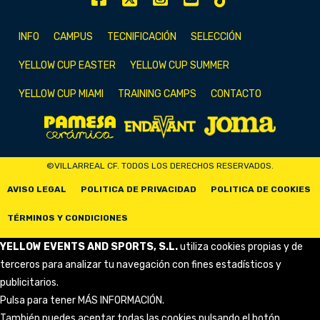
INFO
CAMPUS
TECNIFICACIÓN
SELECCIÓN
YELLOW CUP EASTER
YELLOW CUP SUMMER
YELLOW CUP MIAMI
TRAINING CAMPS
CONTACTO
©VILLARREAL CF. TODOS LOS DERECHOS RESERVADOS.
AVISO LEGAL
POLITICA DE PRIVACIDAD
POLITICA DE COOKIES
TÉRMINOS Y CONDICIONES
YELLOW EVENTS AND SPORTS, S.L.
utiliza cookies propias y de
terceros para analizar tu navegación con fines estadísticos y
publicitarios.
Pulsa para tener
MÁS INFORMACIÓN
.
También puedes aceptar todas las cookies pulsando el botón