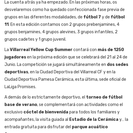
La cuenta atrás ya ha empezado. En las próximas horas, os
desvelaremos como ha quedado confeccionada fase previa de
grupos en las diferentes modalidades,
de
fútbol 7
y de
fútbol
11
. En esta edición contamos con 2 grupos prebenjamines, 4
grupos benjamines, 4 grupos alevines, 3 grupos infantiles, 2
grupos cadetes y 1 grupo juvenil.
La
Villarreal Yellow Cup Summer
contará con
más de 1250
jugadores
en la próxima edición que se celebrará del 21 al 24 de
Junio. La competición se jugará simultáneamente en
dos sedes
deportivas
, en la Ciudad Deportiva del Villarreal CF y en la
Ciudad Deportiva Pamesa Cerámica, esta última, sede oficial de
LaLiga Promises.
A demás de lo estrictamente deportivo, el
torneo de fútbol
base de verano
, se complementará con actividades como el
exclusivo
cóctel de bienvenida
para todos los familiares y
acompañantes, la visita guiada al
Estadio de la Cerámica
y… la
entrada gratuita para disfrutar del
parque acuático