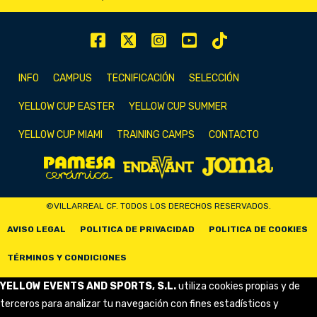
INFO
CAMPUS
TECNIFICACIÓN
SELECCIÓN
YELLOW CUP EASTER
YELLOW CUP SUMMER
YELLOW CUP MIAMI
TRAINING CAMPS
CONTACTO
©VILLARREAL CF. TODOS LOS DERECHOS RESERVADOS.
AVISO LEGAL
POLITICA DE PRIVACIDAD
POLITICA DE COOKIES
TÉRMINOS Y CONDICIONES
YELLOW EVENTS AND SPORTS, S.L.
utiliza cookies propias y de
terceros para analizar tu navegación con fines estadísticos y