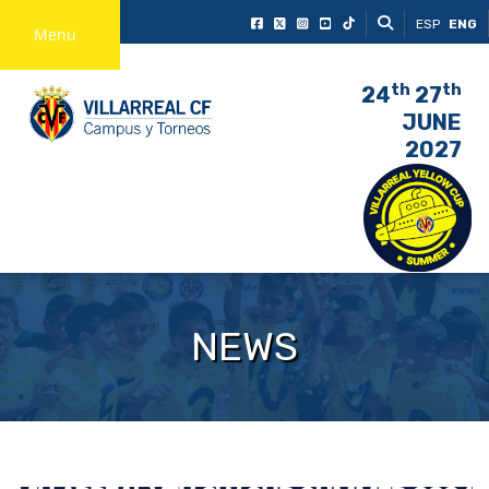
ESP
ENG
Menu
th
th
24
27
JUNE
2027
NEWS