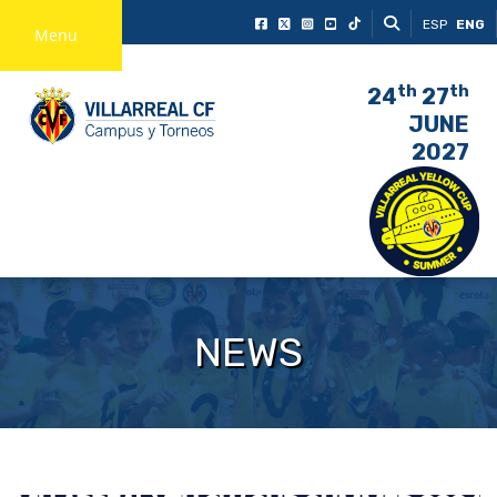
ESP
ENG
Menu
th
th
24
27
JUNE
2027
NEWS