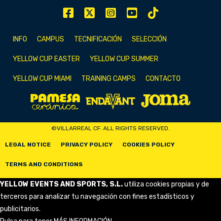
INFO
CAMPUS
TECNIFICACIÓN
SELECCIÓN
YELLOW CUP EASTER
YELLOW CUP SUMMER
YELLOW CUP MIAMI
TRAINING CAMPS
CONTACTO
©VILLARREAL CF. ALL RIGHTS RESERVED.
LEGAL NOTICE
PRIVACY POLICY
COOKIES POLICY
TERMS AND CONDITIONS
YELLOW EVENTS AND SPORTS, S.L.
utiliza cookies propias y de
terceros para analizar tu navegación con fines estadísticos y
publicitarios.