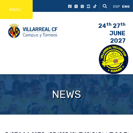
ESP
ENG
Menu
th
th
24
27
JUNE
2027
NEWS