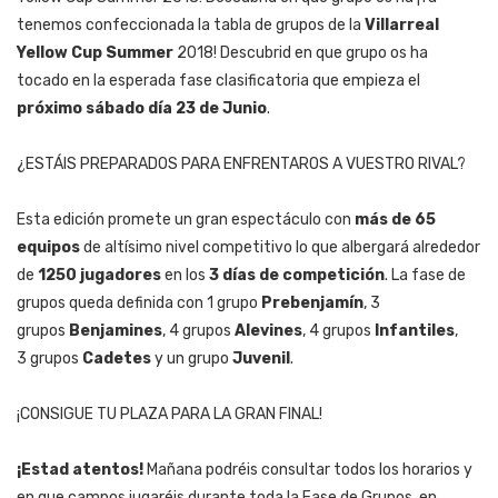
tenemos confeccionada la tabla de grupos de la
Villarreal
Yellow Cup Summer
2018! Descubrid en que grupo os ha
tocado en la esperada fase clasificatoria que empieza el
próximo sábado día 23 de Junio
.
¿ESTÁIS PREPARADOS PARA ENFRENTAROS A VUESTRO RIVAL?
Esta edición promete un gran espectáculo con
más de 65
equipos
de altísimo nivel competitivo lo que albergará alrededor
de
1250 jugadores
en los
3 días de competición
. La fase de
grupos queda definida con 1 grupo
Prebenjamín
, 3
grupos
Benjamines
, 4
grupos
Alevines
, 4
grupos
Infantiles
,
3
grupos
Cadetes
y un grupo
Juvenil
.
¡CONSIGUE TU PLAZA PARA LA GRAN FINAL!
¡Estad atentos!
Mañana podréis consultar todos los horarios y
en que campos jugaréis durante toda la Fase de Grupos, en