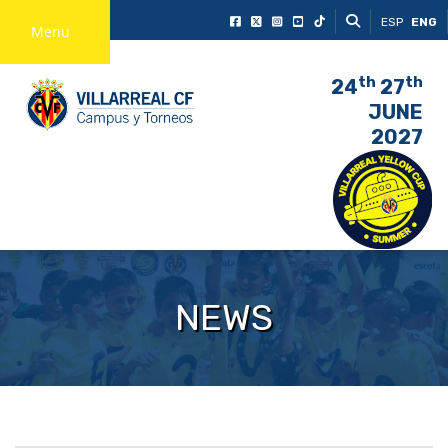
ESP
ENG
Menu
th
th
24
27
JUNE
2027
NEWS