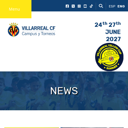
ESP
ENG
Menu
th
th
24
27
JUNE
2027
NEWS