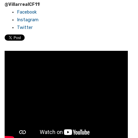
@VillarrealCF11
!
Facebook
Instagram
Twitter