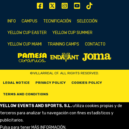
INFO
CAMPUS
TECNIFICACIÓN
SELECCIÓN
YELLOW CUP EASTER
YELLOW CUP SUMMER
YELLOW CUP MIAMI
TRAINING CAMPS
CONTACTO
©VILLARREAL CF. ALL RIGHTS RESERVED.
LEGAL NOTICE
PRIVACY POLICY
COOKIES POLICY
TERMS AND CONDITIONS
YELLOW EVENTS AND SPORTS, S.L.
utiliza cookies propias y de
terceros para analizar tu navegación con fines estadísticos y
publicitarios.
Pulsa para tener
MÁS INFORMACIÓN
.