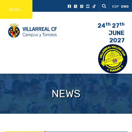
ESP
ENG
Menu
th
th
24
27
JUNE
2027
NEWS