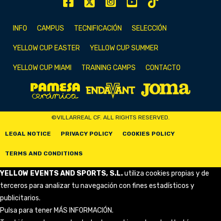
INFO
CAMPUS
TECNIFICACIÓN
SELECCIÓN
YELLOW CUP EASTER
YELLOW CUP SUMMER
YELLOW CUP MIAMI
TRAINING CAMPS
CONTACTO
©VILLARREAL CF. ALL RIGHTS RESERVED.
LEGAL NOTICE
PRIVACY POLICY
COOKIES POLICY
TERMS AND CONDITIONS
YELLOW EVENTS AND SPORTS, S.L.
utiliza cookies propias y de
terceros para analizar tu navegación con fines estadísticos y
publicitarios.
Pulsa para tener
MÁS INFORMACIÓN
.