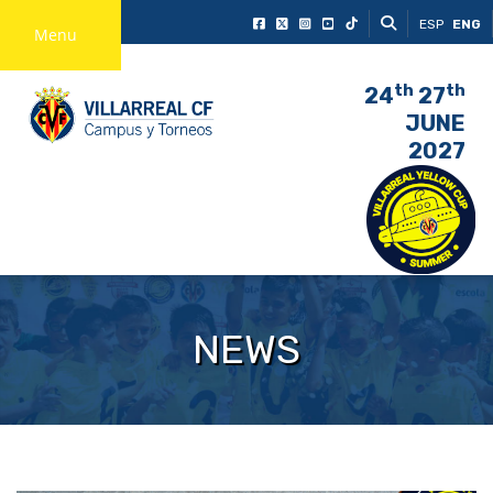
ESP
ENG
Menu
th
th
24
27
JUNE
2027
NEWS